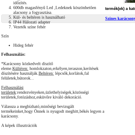
időzítés.
600db magasfényű Led ,Ledeknek köszönhetően
termék(ek) a ka
alacsony a fogyasztása.
Kül- és beltéren is használható
Színes karácson
IP44 Hálozati adapter
Vezeték színe fehér
Szín
Hideg fehér
Felhasználás:
*Karácsony közkedvelt díszítő
eleme.
Kültéren:
homlokzaton,erkélyen,teraszon,kerítések
díszítésére használják.
Beltéren:
lépcsők,korlátok,fal
felületek,bútorok...
Felhasználási
területek
:rendezvényeken,üzlethelyiségek,közösségi
területek,fotózáshoz,esküvőre kiváló dekoráció.
Válassza a megbízható,minőségi bevizsgált
termékeinket,hogy Önnek is nyugodt meghitt,békés legyen a
karácsony.
A képek illusztrációk