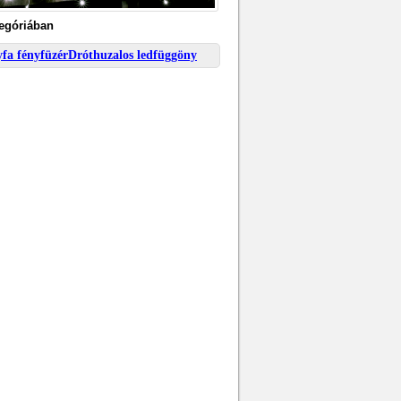
tegóriában
yfa fényfüzér
Dróthuzalos ledfüggöny