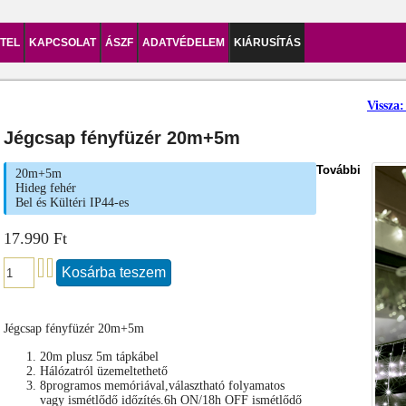
ÉTEL
KAPCSOLAT
ÁSZF
ADATVÉDELEM
KIÁRUSÍTÁS
Vissz
Jégcsap fényfüzér 20m+5m
További
20m+5m
Hideg fehér
Bel és Kültéri IP44-es
17.990 Ft
Jégcsap fényfüzér 20m+5m
20m plusz 5m tápkábel
Hálózatról üzemeltethető
8programos memóriával,választható folyamatos
vagy ismétlődő időzítés.6h ON/18h OFF ismétlődő